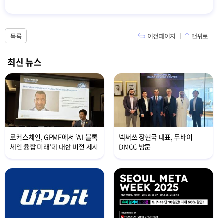
목록
이전페이지
맨위로
최신 뉴스
로커스체인, GPMF에서 ‘AI-블록
넥써쓰 장현국 대표, 두바이
체인 융합 미래’에 대한 비전 제시
DMCC 방문