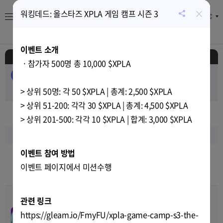
×
워킹데드: 올스타즈 XPLA 게임 캠프 시즌 3
KR
공
유
About
게임
캘린더
시세
뉴스
하
이벤트 소개
기
일정
ㆍ참가자 500명 총 10,000 $XPLA
전체
EVENT
AIRDROP
PUBLIC-SALE
PRIVATE-SALE
> 상위 50명: 각 50 $XPLA | 총계: 2,500 $XPLA
TEST
RELEASE
> 상위 51-200: 각각 30 $XPLA | 총계: 4,500 $XPLA
2023
년
10
월
> 상위 201-500: 각각 10 $XPLA | 합계: 3,000 $XPLA
일
월
화
수
목
금
토
이벤트 참여 방법
8
9
10
11
12
13
14
이벤트 페이지에서 미션수행
6
7
7
12
11
12
12
관련 링크
문프로스트 클로즈 알파 테스
00
00
00
00
트
https://gleam.io/FmyFU/xpla-game-camp-s3-the-
Oct-09-2023 00:00
~
Oct-15-
TEST