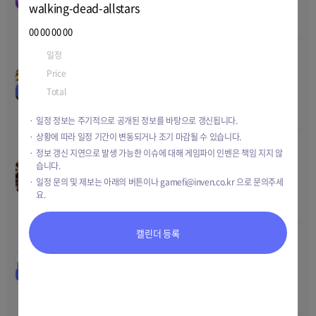
Price
TBD
walking-dead-allstars
2023 23:59
Total
TBD
00
00
00
00
일정
Oct-13-2023 15:00
~
Oct-27-2023 15:00
마인워즈 사전 채굴 등록 10
00
00
00
00
Price
50 $XPLA
만명 기념 이벤트
Sep-27-2023 12:00
~
Oct-17-
EVENT
Total
10,000 $XPLA
Price
TBD
2023 12:00
Total
TBD
일정 정보는 주기적으로 공개된 정보를 바탕으로 갱신됩니다.
상황에 따라 일정 기간이 변동되거나 조기 마감될 수 있습니다.
정보 갱신 지연으로 발생 가능한 이슈에 대해 게임파이 인벤은 책임 지지 않
프로젝트 GD 알파 테스트
00
00
00
00
습니다.
Oct-05-2023 10:00
~
Oct-18-
Price
TBD
일정 문의 및 제보는 아래의 버튼이나
gamefi@inven.co.kr
으로 문의주세
TEST
2023 18:00
Total
TBD
요.
캘린더 등록
이카루스M iOS 사전예약
00
00
00
00
Oct-04-2023 09:00
~
Oct-18-
Price
TBD
EVENT
2023 23:59
Total
TBD