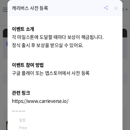
×
캐리버스 사전 등록
KR
공
유
About
게임
캘린더
시세
뉴스
하
이벤트 소개
기
일정
각 마일스톤에 도달할 때마다 보상이 해금됩니다.
전체
EVENT
AIRDROP
PUBLIC-SALE
정식 출시 후 보상을 받으실 수 있어요.
PRIVATE-SALE
TEST
RELEASE
이벤트 참여 방법
2023
년
06
월
구글 플레이 또는 앱스토어에서 사전 등록
일
월
화
수
목
금
토
28
29
30
31
1
2
3
관련 링크
https://www.carrieverse.io/
6
6
6
--
--
--
--
일정
Jun-01-2023 11:00
~
TBD
K3K 삼국지 3차 CBT
00
00
00
00
Apr-21-2023 14:00
~
Jun-07-
Price
TBD
Price
TBD
TEST