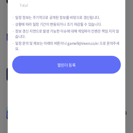
2023 16:00
Total
TBD
Total
TBD
일정 정보는 주기적으로 공개된 정보를 바탕으로 갱신됩니다.
상황에 따라 일정 기간이 변동되거나 조기 마감될 수 있습니다.
그랑사가 2차 테스터 모집
00
00
00
00
정보 갱신 지연으로 발생 가능한 이슈에 대해 게임파이 인벤은 책임 지지 않
Apr-06-2023 11:00
~
Jun-15-
습니다.
Price
Free
EVENT
2023 11:00
Total
8,000 Testers
일정 문의 및 제보는 아래의 버튼이나
gamefi@inven.co.kr
으로 문의주세
요.
캘린더 등록
픽셀배틀 OBT
--
--
--
--
Price
TBD
Jan-10-2023 00:00
~
TBD
TEST
Total
TBD
낚시의 신: 크루 사전예약
00
00
00
00
Apr-19-2023 12:00
~
Jul-19-2023
Price
TBD
EVENT
23:59
Total
TBD