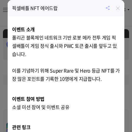
×
픽셀배틀 NFT 에어드랍
KR
공
유
About
게임
캘린더
시세
뉴스
하
이벤트 소개
기
일정
폴리곤 블록체인 네트워크 기반 로봇 메카 전투 게임 픽
전체
EVENT
AIRDROP
PUBLIC-SALE
셀배틀이 게임 정식 출시와 PWC 토큰 출시를 앞두고 있
PRIVATE-SALE
습니다.
TEST
RELEASE
2023
년
02
월
이를 기념하기 위해 Super Rare 및 Hero 등급 NFT를 가
장 많은 포인트를 기록한 10명에게 지급합니다.
일
월
화
수
목
금
토
29
30
31
1
2
3
4
이벤트 참여 방법
9
10
10
9
소셜 미션 참여 및 이벤트 공유
메타월드: 마이시티 MBX 에
00
00
00
00
어드랍
관련 링크
Jan-16-2023 18:00
~
Feb-03-
AIRDROP