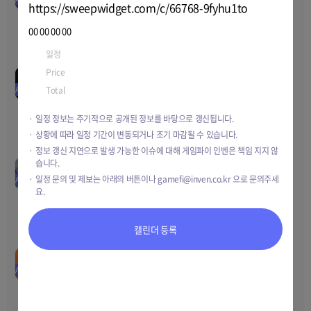
Price
0.5~100 MBX
https://sweepwidget.com/c/66768-9fyhu1to
2023 18:00
Total
26,500 MBX
00
00
00
00
일정
Feb-02-2023 12:00
~
Feb-28-2023 14:00
[WEMIX 에어드랍]
00
00
00
00
Price
TBD
MYRTLE 팬 토큰 글로벌 런
Jan-23-2023 00:00
~
Feb-05-
칭 이벤트
AIRDROP
Total
10 NFTs
Price
-
2023 23:59
Total
200,000 WEMIX
일정 정보는 주기적으로 공개된 정보를 바탕으로 갱신됩니다.
상황에 따라 일정 기간이 변동되거나 조기 마감될 수 있습니다.
정보 갱신 지연으로 발생 가능한 이슈에 대해 게임파이 인벤은 책임 지지 않
어비스 레전드 에어드랍
00
00
00
00
습니다.
Jan-30-2023 17:00
~
Feb-14-
Price
-
일정 문의 및 제보는 아래의 버튼이나
gamefi@inven.co.kr
으로 문의주세
AIRDROP
2023 23:59
Total
-
요.
캘린더 등록
더비 스타즈 스타터 팩 에어
00
00
00
00
드랍
Jan-16-2023 17:00
~
Feb-17-
AIRDROP
Price
TBD
2023 10:00
Total
150 NFT