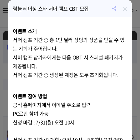
×
럼블 레이싱 스타 서머 캠프 CBT 모집
KR
공
유
About
게임
캘린더
시세
뉴스
하
이벤트 소개
기
일정
서머 캠프 기간 중 총 1만 달러 상당의 상품을 받을 수 있
전체
EVENT
AIRDROP
PUBLIC-SALE
는 기회가 주어집니다.
PRIVATE-SALE
서머 캠프 참가자에게는 다음 OBT 시 스페셜 패키지가
TEST
RELEASE
제공됩니다.
2023
년
07
월
서머 캠프 기간 중 생성된 계정은 모두 초기화됩니다.
일
월
화
수
목
금
토
이벤트 참여 방법
9
10
11
12
13
14
15
공식 홈페이지에서 이메일 주소로 입력
12
11
12
12
12
12
12
PC로만 참여 가능
신청 마감 : 7/31(월) 오전 10시
C9 사전예약 & 캐릭터 사전
00
00
00
00
생성
Jun-23-2023 16:00
~
Jul-12-2023
서머 캠프 기간 : 8/1(화) 오전 10시 ~ 8/8(화) 오전 9:59
EVENT