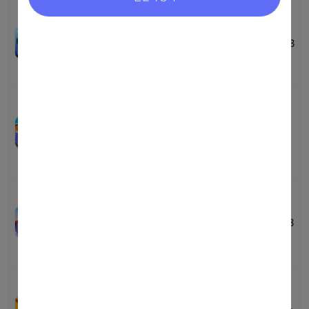
낚시의 신: 크루 사전예약
00
00
00
00
Apr-19-2023 12:00
~
Jul-19-2023
Price
TBD
EVENT
23:59
Total
TBD
미니게임천국 사전예약
00
00
00
00
May-08-2023 12:30
~
Jul-26-
Price
TBD
EVENT
2023 23:59
Total
TBD
노마 인 메타랜드 사전예약
00
00
00
00
Jul-05-2023 15:50
~
Jul-30-2023
Price
TBD
EVENT
23:59
Total
TBD
럼블 레이싱 스타 서머 캠프
00
00
00
00
CBT 모집