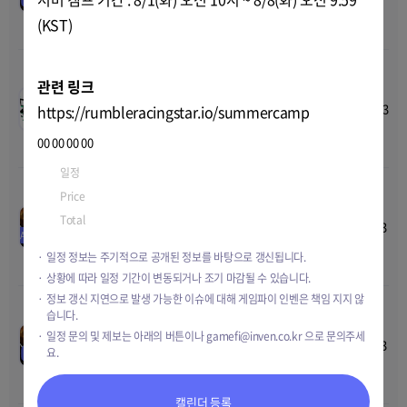
Price
TBD
11:00
Total
TBD
(KST)
트러블 펑크 얼리억세스 테스
관련 링크
00
00
00
00
트
Jun-13-2023 19:00
~
Jul-15-2023
https://rumbleracingstar.io/summercamp
TEST
Price
TBD
22:00
Total
TBD
00
00
00
00
일정
Jul-11-2023 10:00
~
Jul-31-2023 10:00
Price
TBD
미르2M : 더 드래곤킨 CQB
00
00
00
00
에어드랍
Total
$10,000
Jul-03-2023 11:00
~
Jul-18-2023
AIRDROP
Price
0.1-50 CQB
23:59
Total
400 CQB
일정 정보는 주기적으로 공개된 정보를 바탕으로 갱신됩니다.
상황에 따라 일정 기간이 변동되거나 조기 마감될 수 있습니다.
정보 갱신 지연으로 발생 가능한 이슈에 대해 게임파이 인벤은 책임 지지 않
습니다.
미르2M : 더 드래곤킨 사전 예
00
00
00
00
약
일정 문의 및 제보는 아래의 버튼이나
gamefi@inven.co.kr
으로 문의주세
Jul-03-2023 11:00
~
Jul-19-2023
요.
EVENT
Price
TBD
18:00
Total
TBD
캘린더 등록